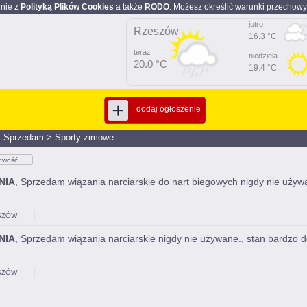
dnie z
Polityką Plików Cookies
a także
RODO
. Możesz określić warunki przechowy
jutro
Rzeszów
16.3 °C
teraz
niedziela
20.0 °C
19.4 °C
dodaj ogłoszenie
>
Sprzedam
>
Sporty zimowe
owość
NIA
, Sprzedam wiązania narciarskie do nart biegowych nigdy nie używ
SZÓW
NIA
, Sprzedam wiązania narciarskie nigdy nie używane., stan bardzo 
SZÓW