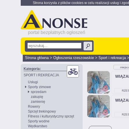
Strona korzysta z plików cookies w celu realizacji usług i zgo
portal bezpłatnych ogłoszeń
Strona główna
>
Ogłoszenia rzeszowskie
>
Sport i rekreacja
miejsc
Kategoria:
SPORT I REKREACJA
WIĄZA
Usługi
Sporty zimowe
RZE
sprzedam
zakupię
WIĄZA
zamienię
Rowery
Sprzęt trekingowy
RZE
Fitness i kulturystyczny sprzęt
Sporty wodne
Wędkarstwo