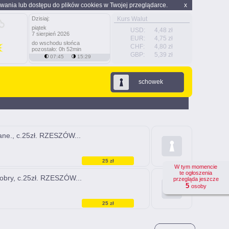
wania lub dostępu do plików cookies w Twojej przeglądarce.
x
Dzisiaj:
Kurs Walut
piątek
USD:
4,48 zł
7 sierpień 2026
EUR:
4,75 zł
do wschodu słońca
CHF:
4,80 zł
pozostało: 0h 52min
GBP:
5,39 zł
07:45
15:29
schowek
ane., c.25zł. RZESZÓW...
25 zł
W tym momencie
te ogłoszenia
dobry, c.25zł. RZESZÓW...
przegląda jeszcze
5
osoby
25 zł