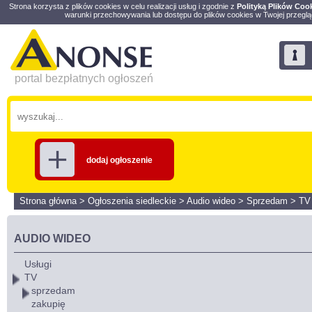
Strona korzysta z plików cookies w celu realizacji usług i zgodnie z
Polityką Plików Coo
warunki przechowywania lub dostępu do plików cookies w Twojej przeglą
portal bezpłatnych ogłoszeń
dodaj ogłoszenie
Strona główna
>
Ogłoszenia siedleckie
>
Audio wideo
>
Sprzedam
>
TV
AUDIO WIDEO
Usługi
TV
sprzedam
zakupię