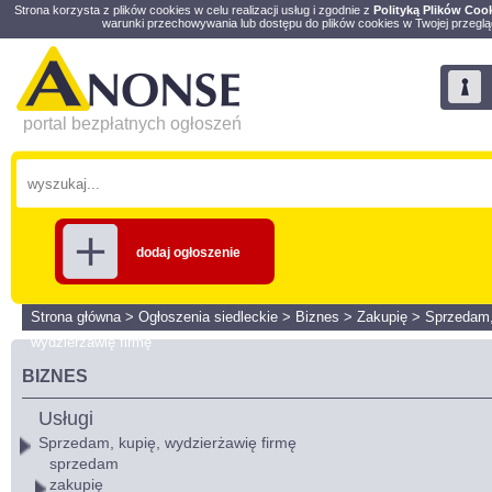
Strona korzysta z plików cookies w celu realizacji usług i zgodnie z
Polityką Plików Coo
warunki przechowywania lub dostępu do plików cookies w Twojej przeglą
portal bezpłatnych ogłoszeń
dodaj ogłoszenie
Strona główna
>
Ogłoszenia siedleckie
>
Biznes
>
Zakupię
>
Sprzedam,
wydzierżawię firmę
BIZNES
Usługi
Sprzedam, kupię, wydzierżawię firmę
sprzedam
zakupię