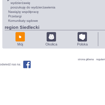
wydzierżawię
poszukuję do wydzierżawienia
Nawiążę współpracę
Przetargi
Komunikaty sądowe
region Siedlecki
Mój
Okolica
Polska
strona główna
regulam
odwiedź nas na: