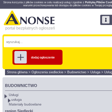
Strona korzysta z plików cookies w celu realizacji usług i zgodnie z
Polityką Plików Coo
warunki przechowywania lub dostępu do plików cookies w Twojej przeglą
portal bezpłatnych ogłoszeń
dodaj ogłoszenie
Strona główna
>
Ogłoszenia siedleckie
>
Budownictwo
>
Usługa
>
Usług
BUDOWNICTWO
Usługi
usługa
Materiały budowlane
region Siedlecki