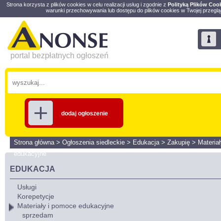
Strona korzysta z plików cookies w celu realizacji usług i zgodnie z
Polityką Plików Coo
warunki przechowywania lub dostępu do plików cookies w Twojej przeglą
portal bezpłatnych ogłoszeń
dodaj ogłoszenie
Strona główna
>
Ogłoszenia siedleckie
>
Edukacja
>
Zakupię
>
Materia
edukacyjne
EDUKACJA
Usługi
Korepetycje
Materiały i pomoce edukacyjne
sprzedam