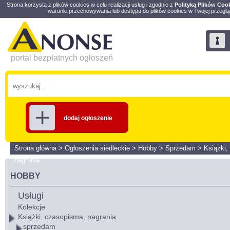
Strona korzysta z plików cookies w celu realizacji usług i zgodnie z
Polityką Plików Coo
warunki przechowywania lub dostępu do plików cookies w Twojej przeglą
portal bezpłatnych ogłoszeń
dodaj ogłoszenie
Strona główna
>
Ogłoszenia siedleckie
>
Hobby
>
Sprzedam
>
Książki,
nagrania
HOBBY
Usługi
Kolekcje
Książki, czasopisma, nagrania
sprzedam