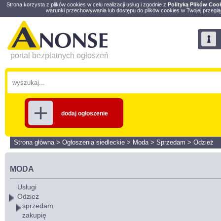
Strona korzysta z plików cookies w celu realizacji usług i zgodnie z
Polityką Plików Coo
warunki przechowywania lub dostępu do plików cookies w Twojej przeglą
portal bezpłatnych ogłoszeń
dodaj ogłoszenie
Strona główna
>
Ogłoszenia siedleckie
>
Moda
>
Sprzedam
>
Odzież
MODA
Usługi
Odzież
sprzedam
zakupię