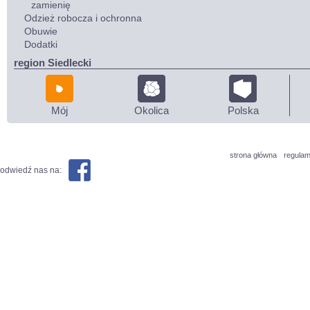
zamienię
Odzież robocza i ochronna
Obuwie
Dodatki
region Siedlecki
Mój
Okolica
Polska
strona główna
regulam
odwiedź nas na: