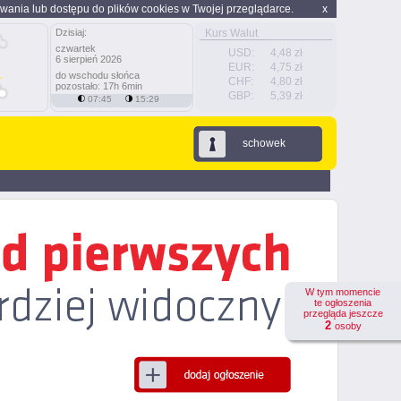
wania lub dostępu do plików cookies w Twojej przeglądarce.
x
Dzisiaj:
Kurs Walut
czwartek
USD:
4,48 zł
6 sierpień 2026
EUR:
4,75 zł
do wschodu słońca
CHF:
4,80 zł
pozostało: 17h 6min
GBP:
5,39 zł
07:45
15:29
schowek
W tym momencie
te ogłoszenia
przegląda jeszcze
2
osoby