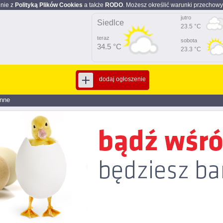
dnie z
Polityką Plików Cookies
a także
RODO
. Możesz określić warunki przechowy
jutro
Siedlce
23.5 °C
teraz
sobota
34.5 °C
23.3 °C
dodaj ogłoszenie
Inne