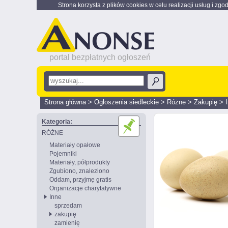
Strona korzysta z plików cookies w celu realizacji usług i zgo
portal bezpłatnych ogłoszeń
Strona główna
>
Ogłoszenia siedleckie
>
Różne
>
Zakupię
>
Kategoria:
RÓŻNE
Materiały opałowe
Pojemniki
Materiały, półprodukty
Zgubiono, znaleziono
Oddam, przyjmę gratis
Organizacje charytatywne
Inne
sprzedam
zakupię
zamienię