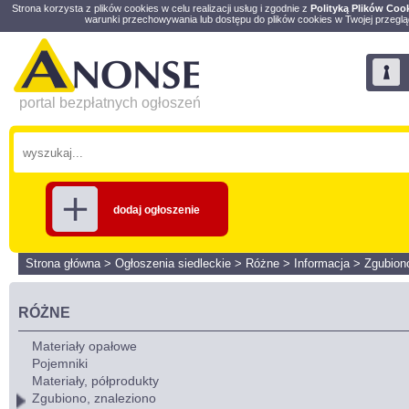
Strona korzysta z plików cookies w celu realizacji usług i zgodnie z
Polityką Plików Coo
warunki przechowywania lub dostępu do plików cookies w Twojej przeglą
portal bezpłatnych ogłoszeń
dodaj ogłoszenie
Strona główna
>
Ogłoszenia siedleckie
>
Różne
>
Informacja
>
Zgubion
RÓŻNE
Materiały opałowe
Pojemniki
Materiały, półprodukty
Zgubiono, znaleziono