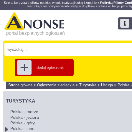
Strona korzysta z plików cookies w celu realizacji usług i zgodnie z
Polityką Plików Coo
warunki przechowywania lub dostępu do plików cookies w Twojej przeglą
portal bezpłatnych ogłoszeń
dodaj ogłoszenie
Strona główna
>
Ogłoszenia siedleckie
>
Turystyka
>
Usługa
>
Polska -
TURYSTYKA
Polska - morze
Polska - jeziora
Polska - góry
Polska - inne