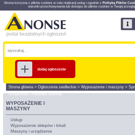
Strona korzysta z plików cookies w celu realizacji usług i zgodnie z
Polityką Plików Coo
warunki przechowywania lub dostępu do plików cookies w Twojej przeglą
portal bezpłatnych ogłoszeń
dodaj ogłoszenie
Strona główna
>
Ogłoszenia siedleckie
>
Wyposażenie i maszyny
>
Sp
Urządzenia i materiały biurowe
WYPOSAŻENIE I
MASZYNY
Usługi
Wyposażenie sklepów i lokali
Maszyny i urządzenia