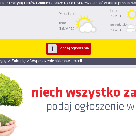
dnie z
Polityką Plików Cookies
a także
RODO
. Możesz określić warunki przechowy
jutro
Siedlce
22.6 °C
teraz
poniedziałek
19.9 °C
27.4 °C
dodaj ogłoszenie
zyny
>
Zakupię
>
Wyposażenie sklepów i lokali