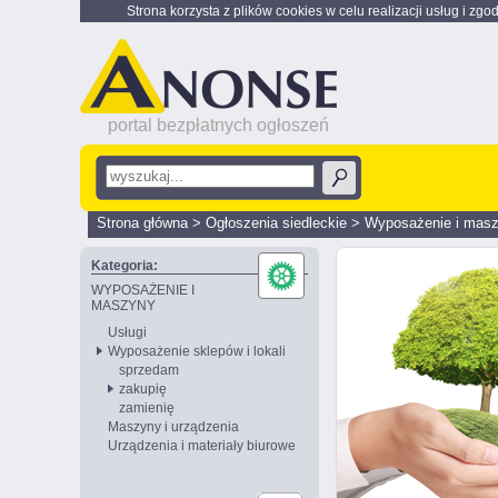
Strona korzysta z plików cookies w celu realizacji usług i zgo
portal bezpłatnych ogłoszeń
Strona główna
>
Ogłoszenia siedleckie
>
Wyposażenie i mas
Kategoria:
WYPOSAŻENIE I
MASZYNY
Usługi
Wyposażenie sklepów i lokali
sprzedam
zakupię
zamienię
Maszyny i urządzenia
Urządzenia i materiały biurowe