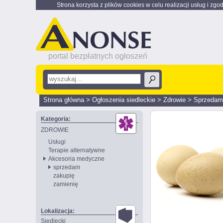
Strona korzysta z plików cookies w celu realizacji usług i zgo
portal bezpłatnych ogłoszeń
Strona główna
>
Ogłoszenia siedleckie
>
Zdrowie
>
Sprzedam
Kategoria:
ZDROWIE
Usługi
Terapie alternatywne
Akcesoria medyczne
sprzedam
zakupię
zamienię
Lokalizacja:
Siedlecki