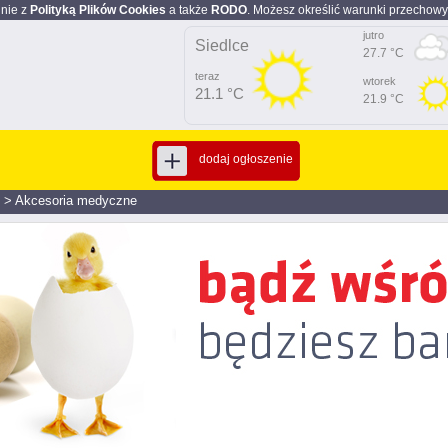
dnie z
Polityką Plików Cookies
a także
RODO
. Możesz określić warunki przechowy
jutro
Siedlce
27.7 °C
teraz
wtorek
21.1 °C
21.9 °C
dodaj ogłoszenie
>
Akcesoria medyczne