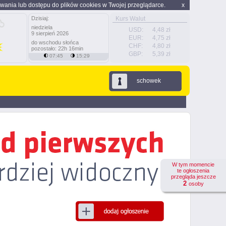
wania lub dostępu do plików cookies w Twojej przeglądarce.
x
Dzisiaj:
Kurs Walut
niedziela
USD:
4,48 zł
9 sierpień 2026
EUR:
4,75 zł
do wschodu słońca
CHF:
4,80 zł
pozostało: 22h 16min
GBP:
5,39 zł
07:45
15:29
schowek
W tym momencie
te ogłoszenia
przegląda jeszcze
2
osoby