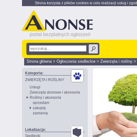
Strona korzysta z plików cookies w celu realizacji usług i zgo
portal bezpłatnych ogłoszeń
Strona główna
>
Ogłoszenia siedleckie
>
Zwierzęta i rośliny
Kategoria:
ZWIERZĘTA I ROŚLINY
Usługi
Zwierzęta domowe i akcesoria
Rośliny i akcesoria
sprzedam
zakupię
zamienię
Lokalizacja:
Siedlecki