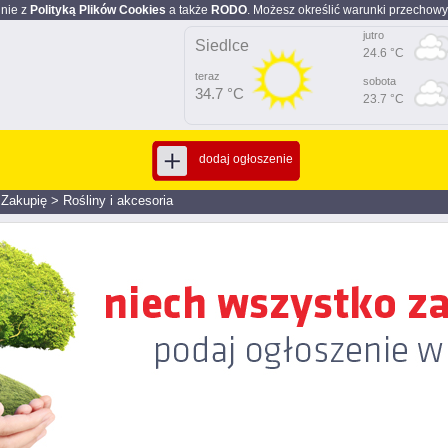
dnie z
Polityką Plików Cookies
a także
RODO
. Możesz określić warunki przechowy
jutro
Siedlce
24.6 °C
teraz
sobota
34.7 °C
23.7 °C
dodaj ogłoszenie
>
Zakupię
>
Rośliny i akcesoria