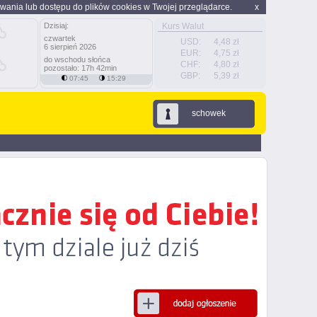
wania lub dostępu do plików cookies w Twojej przeglądarce.
x
Dzisiaj:
Kurs Walut
czwartek
USD:
4,48 zł
6 sierpień 2026
EUR:
4,75 zł
do wschodu słońca
CHF:
4,80 zł
pozostało: 17h 42min
GBP:
5,39 zł
07:45
15:29
schowek