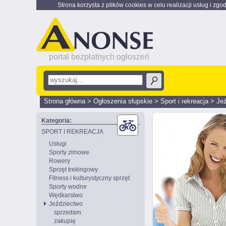
Strona korzysta z plików cookies w celu realizacji usług i zgo
portal bezpłatnych ogłoszeń
Strona główna
>
Ogłoszenia słupskie
>
Sport i rekreacja
>
Je
Kategoria:
SPORT I REKREACJA
Usługi
Sporty zimowe
Rowery
Sprzęt trekingowy
Fitness i kulturystyczny sprzęt
Sporty wodne
Wędkarstwo
Jeździectwo
sprzedam
zakupię