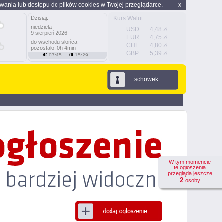
wania lub dostępu do plików cookies w Twojej przeglądarce.
x
Dzisiaj:
Kurs Walut
niedziela
USD:
4,48 zł
9 sierpień 2026
EUR:
4,75 zł
do wschodu słońca
CHF:
4,80 zł
pozostało: 0h 4min
GBP:
5,39 zł
07:45
15:29
schowek
W tym momencie
te ogłoszenia
przegląda jeszcze
2
osoby