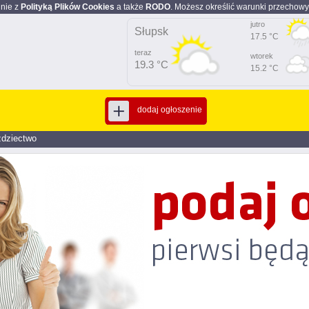
dnie z
Polityką Plików Cookies
a także
RODO
. Możesz określić warunki przechowy
jutro
Słupsk
17.5 °C
teraz
wtorek
19.3 °C
15.2 °C
dodaj ogłoszenie
ździectwo