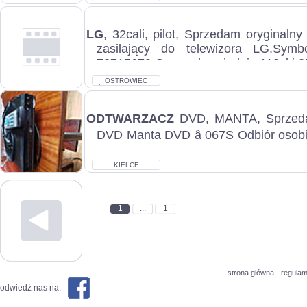
LG
, 32cali, pilot, Sprzedam oryginalny
zasilający do telewizora LG.Symb
73715679.Ceny odpowiednio 110zł i 25 
OSTROWIEC
ŚWIĘTOKRZYSKI
ODTWARZACZ
DVD, MANTA, Sprzeda
DVD Manta DVD â 067S Odbiór osobi
płatne odliczoną gotówką 50zł przy odb
KIELCE
1
...
1
strona główna
regulam
odwiedź nas na: