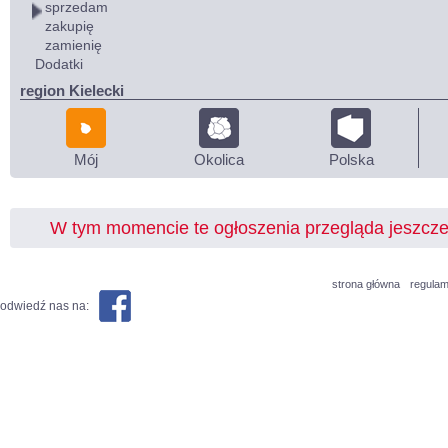
sprzedam
zakupię
zamienię
Dodatki
region Kielecki
Mój
Okolica
Polska
W tym momencie te ogłoszenia przegląda jeszcz
strona główna
regulam
odwiedź nas na: