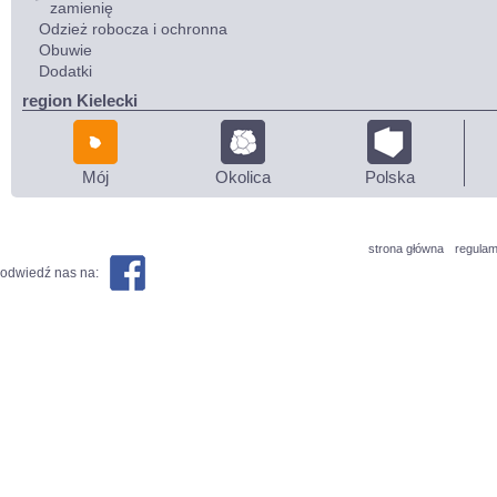
zamienię
Odzież robocza i ochronna
Obuwie
Dodatki
region Kielecki
Mój
Okolica
Polska
strona główna
regulam
odwiedź nas na: