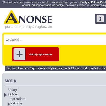
Strona korzysta z plików cookies w celu realizacji usług i zgodnie z
Polityką Plików Coo
warunki przechowywania lub dostępu do plików cookies w Twojej przeglą
portal bezpłatnych ogłoszeń
dodaj ogłoszenie
Strona główna
>
Ogłoszenia świętokrzystkie
>
Moda
>
Zakupię
>
Odzie
MODA
Usługi
Odzież
sprzedam
zakupię