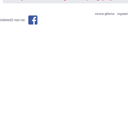
strona główna
regulam
odwiedź nas na: