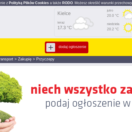
dnie z
Polityką Plików Cookies
a także
RODO
. Możesz określić warunki przechowy
jutro
Kielce
20.0 °C
teraz
niedziela
17.3 °C
20.2 °C
dodaj ogłoszenie
ransport
>
Zakupię
>
Przyczepy