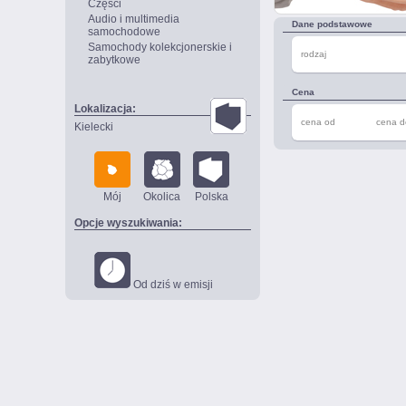
Części
Audio i multimedia
Dane podstawowe
samochodowe
Samochody kolekcjonerskie i
rodzaj
zabytkowe
Cena
Lokalizacja:
cena od
cena d
Kielecki
Mój
Okolica
Polska
Opcje wyszukiwania:
Od dziś w emisji