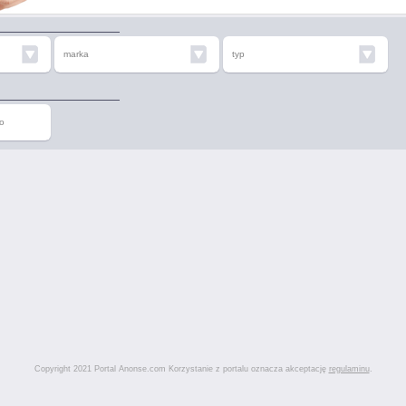
marka
typ
o
Copyright 2021 Portal Anonse.com Korzystanie z portalu oznacza akceptację
regulaminu
.