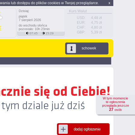
wania lub dostępu do plików cookies w Twojej przeglądarce.
x
Dzisiaj:
Kurs Walut
piątek
USD:
4,48 zł
7 sierpień 2026
EUR:
4,75 zł
do wschodu słońca
CHF:
4,80 zł
pozostało: 10h 23min
GBP:
5,39 zł
07:45
15:29
schowek
W tym momencie
te ogłoszenia
przegląda jeszcze
27
osób