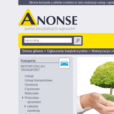
Strona korzysta z plików cookies w celu realizacji usług i zgo
portal bezpłatnych ogłoszeń
Strona główna
>
Ogłoszenia świętokrzystkie
>
Motoryzacja i t
Kategoria:
MOTORYZACJA I
TRANSPORT
Usługi
Usługi transportowe
Osobowe
Ciężarowe
Motocykle
Przyczepy
sprzedam
zakupię
zamienię