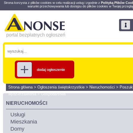
Strona korzysta z plików cookies w celu realizacji usług i zgodnie z
Polityką Plików Coo
warunki przechowywania lub dostępu do plików cookies w Twojej przeglą
portal bezpłatnych ogłoszeń
dodaj ogłoszenie
Strona główna
>
Ogłoszenia świętokrzystkie
>
Nieruchomości
>
Poszuk
wydzierżawienia
>
Gospodarstwa
NIERUCHOMOŚCI
Usługi
Mieszkania
Domy