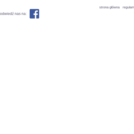
strona główna
regulam
odwiedź nas na: