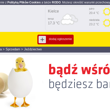
dnie z
Polityką Plików Cookies
a także
RODO
. Możesz określić warunki przechowy
jutro
Kielce
20.4 °C
teraz
niedziela
17.3 °C
23.2 °C
dodaj ogłoszenie
ja
>
Sprzedam
>
Jeździectwo