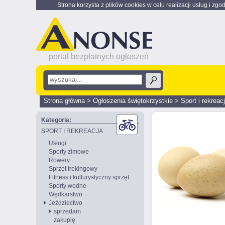
Strona korzysta z plików cookies w celu realizacji usług i zgo
portal bezpłatnych ogłoszeń
Strona główna
>
Ogłoszenia świętokrzystkie
>
Sport i rekreac
Kategoria:
SPORT I REKREACJA
Usługi
Sporty zimowe
Rowery
Sprzęt trekingowy
Fitness i kulturystyczny sprzęt
Sporty wodne
Wędkarstwo
Jeździectwo
sprzedam
zakupię