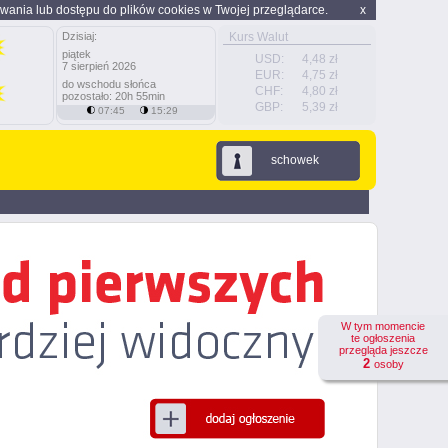
wania lub dostępu do plików cookies w Twojej przeglądarce.
x
Dzisiaj:
Kurs Walut
piątek
USD:
4,48 zł
7 sierpień 2026
EUR:
4,75 zł
do wschodu słońca
CHF:
4,80 zł
pozostało: 20h 55min
GBP:
5,39 zł
07:45
15:29
schowek
W tym momencie
te ogłoszenia
przegląda jeszcze
2
osoby