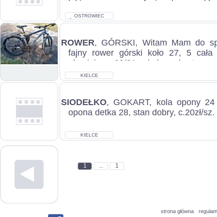
lakierowana w profesjonalnym zakład
części no...
OSTROWIEC
ŚWIĘTOKRZYSKI
ROWER
, GÓRSKI, Witam Mam do spr
fajny rower górski koło 27, 5 cał
aluminiowa 20/21 całą hamulce tarczo
KIELCE
SIODEŁKO
, GOKART, kola opony 24 
opona detka 28, stan dobry, c.20zł/sz.
KIELCE
1
...
1
strona główna
regulam