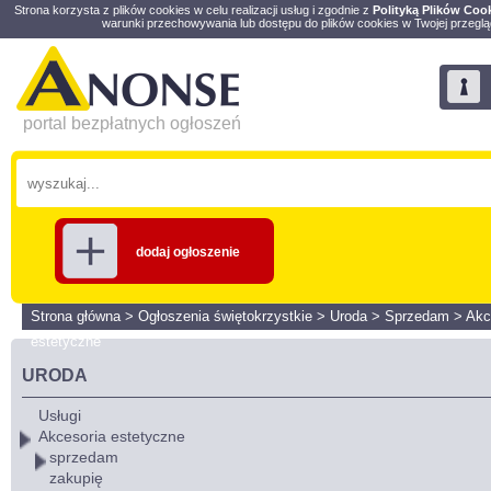
Strona korzysta z plików cookies w celu realizacji usług i zgodnie z
Polityką Plików Coo
warunki przechowywania lub dostępu do plików cookies w Twojej przeglą
portal bezpłatnych ogłoszeń
dodaj ogłoszenie
Strona główna
>
Ogłoszenia świętokrzystkie
>
Uroda
>
Sprzedam
>
Akc
estetyczne
URODA
Usługi
Akcesoria estetyczne
sprzedam
zakupię