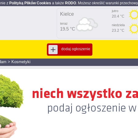
dnie z
Polityką Plików Cookies
a także
RODO
. Możesz określić warunki przechowy
jutro
Kielce
20.4 °C
teraz
niedziela
19.5 °C
23.2 °C
dodaj ogłoszenie
dam
>
Kosmetyki