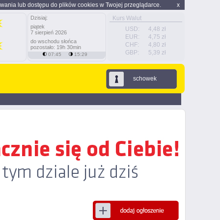
wania lub dostępu do plików cookies w Twojej przeglądarce.
x
Dzisiaj:
Kurs Walut
piątek
USD:
4,48 zł
7 sierpień 2026
EUR:
4,75 zł
do wschodu słońca
CHF:
4,80 zł
pozostało: 19h 30min
GBP:
5,39 zł
07:45
15:29
schowek