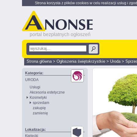
Strona korzysta z plików cookies w celu realizacji usług i zgo
portal bezpłatnych ogłoszeń
Strona główna
>
Ogłoszenia świętokrzystkie
>
Uroda
>
Sprze
Kategoria:
URODA
Usługi
Akcesoria estetyczne
Kosmetyki
sprzedam
zakupię
zamienię
Lokalizacja:
Kielecki