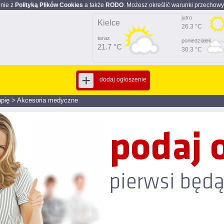
dnie z
Polityką Plików Cookies
a także
RODO
. Możesz określić warunki przechowy
jutro
Kielce
26.3 °C
teraz
poniedziałek
21.7 °C
30.3 °C
dodaj ogłoszenie
pię
>
Akcesoria medyczne