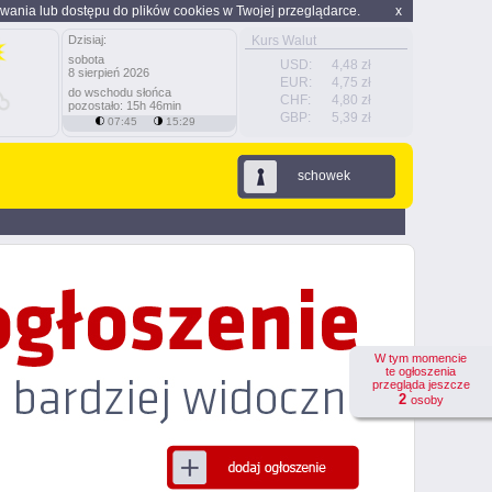
wania lub dostępu do plików cookies w Twojej przeglądarce.
x
Dzisiaj:
Kurs Walut
sobota
USD:
4,48 zł
8 sierpień 2026
EUR:
4,75 zł
do wschodu słońca
CHF:
4,80 zł
pozostało: 15h 46min
GBP:
5,39 zł
07:45
15:29
schowek
W tym momencie
te ogłoszenia
przegląda jeszcze
2
osoby