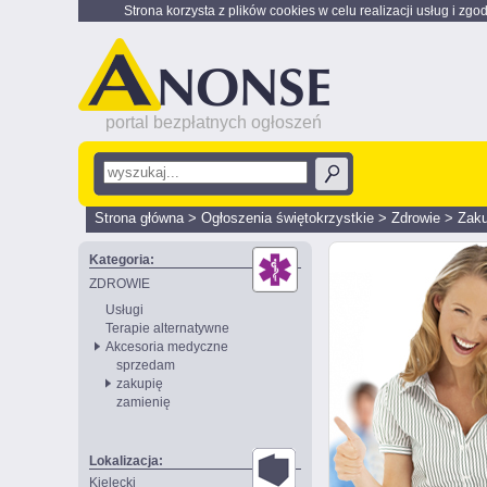
Strona korzysta z plików cookies w celu realizacji usług i zgo
portal bezpłatnych ogłoszeń
Strona główna
>
Ogłoszenia świętokrzystkie
>
Zdrowie
>
Zaku
Kategoria:
ZDROWIE
Usługi
Terapie alternatywne
Akcesoria medyczne
sprzedam
zakupię
zamienię
Lokalizacja:
Kielecki