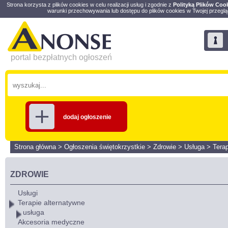
Strona korzysta z plików cookies w celu realizacji usług i zgodnie z
Polityką Plików Coo
warunki przechowywania lub dostępu do plików cookies w Twojej przeglą
portal bezpłatnych ogłoszeń
dodaj ogłoszenie
Strona główna
>
Ogłoszenia świętokrzystkie
>
Zdrowie
>
Usługa
>
Terap
ZDROWIE
Usługi
Terapie alternatywne
usługa
Akcesoria medyczne