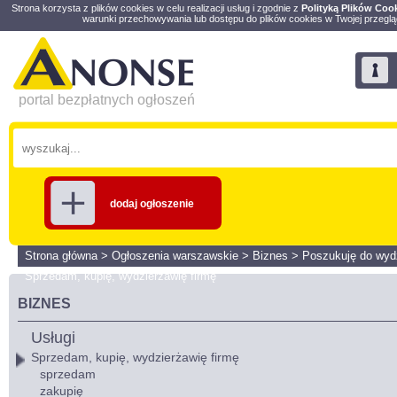
Strona korzysta z plików cookies w celu realizacji usług i zgodnie z
Polityką Plików Coo
warunki przechowywania lub dostępu do plików cookies w Twojej przeglą
portal bezpłatnych ogłoszeń
dodaj ogłoszenie
Strona główna
>
Ogłoszenia warszawskie
>
Biznes
>
Poszukuję do wyd
Sprzedam, kupię, wydzierżawię firmę
BIZNES
Usługi
Sprzedam, kupię, wydzierżawię firmę
sprzedam
zakupię