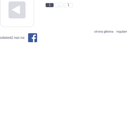
1
...
1
strona główna
regulam
odwiedź nas na: