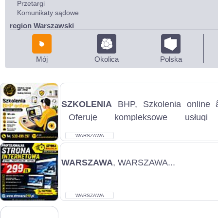
Przetargi
Komunikaty sądowe
region Warszawski
Mój
Okolica
Polska
SZKOLENIA
BHP, Szkolenia online â
Oferuję kompleksowe usług
bezpieczeństwa i higieny pra
pracodawców o...
WARSZAWA
WARSZAWA
, WARSZAWA...
WARSZAWA