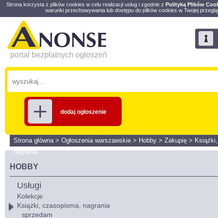
Strona korzysta z plików cookies w celu realizacji usług i zgodnie z
Polityką Plików Coo
warunki przechowywania lub dostępu do plików cookies w Twojej przeglą
portal bezpłatnych ogłoszeń
dodaj ogłoszenie
Strona główna
>
Ogłoszenia warszawskie
>
Hobby
>
Zakupię
>
Książki
nagrania
HOBBY
Usługi
Kolekcje
Książki, czasopisma, nagrania
sprzedam