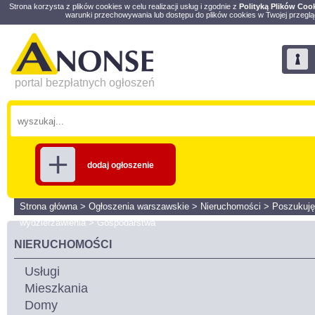
Strona korzysta z plików cookies w celu realizacji usług i zgodnie z
Polityką Plików Coo
warunki przechowywania lub dostępu do plików cookies w Twojej przeglą
portal bezpłatnych ogłoszeń
dodaj ogłoszenie
Strona główna
>
Ogłoszenia warszawskie
>
Nieruchomości
>
Poszukuję
wydzierżawienia
>
Gospodarstwa
NIERUCHOMOŚCI
Usługi
Mieszkania
Domy