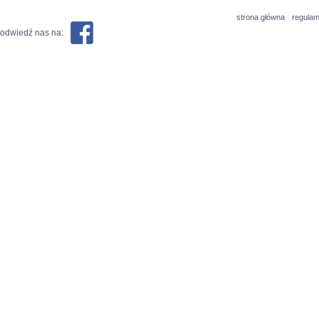
strona główna
regulam
odwiedź nas na: