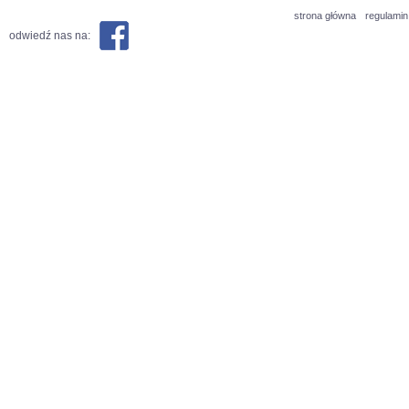
strona główna
regulamin
odwiedź nas na: