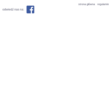
strona główna
regulamin
odwiedź nas na: