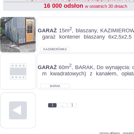
16 000 odsłon
w ostatnich 30 dniach
2
GARAŻ
15m
, blaszany, KAZIMIERO
garaż kontener blaszany 6x2,5x2,
materiału profil zamknięty 8x4 Oraz 4x
KAZIMIERÓWKA
2
GARAŻ
60m
, BARAK, Do wynajęcia: 
m kwadratowych) z kanałem, opła
dwóch garaży 500 zł miesięcznie + opł
BARAK
1
...
1
strona główna
regulam