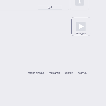
2
0m
Następna
strona główna
regulamin
kontakt
polityka