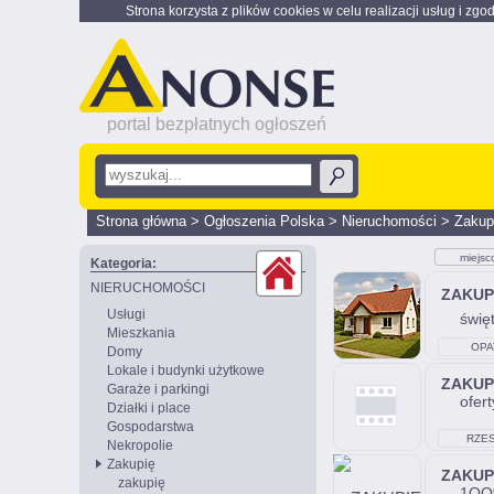
Strona korzysta z plików cookies w celu realizacji usług i zgo
portal bezpłatnych ogłoszeń
Strona główna
>
Ogłoszenia Polska
>
Nieruchomości
>
Zakup
miejsc
Kategoria:
NIERUCHOMOŚCI
ZAKUP
Usługi
święt
Mieszkania
OPA
Domy
Lokale i budynki użytkowe
ZAKUP
Garaże i parkingi
ofer
Działki i place
Gospodarstwa
RZE
Nekropolie
Zakupię
ZAKUP
zakupię
1OO%