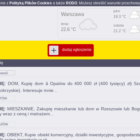
dnie z
Polityką Plików Cookies
a także
RODO
. Możesz określić warunki przechowy
jutro
Warszawa
18.3 °C
teraz
sobota
22.6 °C
21.2 °C
dodaj ogłoszenie
ię
owość
IĘ:
DOM, Kupię dom â Opatów do 400 000 zł (400 tysięcy) zł) S
okrzyskie). Interesuje mnie...
TÓW
IĘ:
MIESZKANIE, Zakupię mieszkanie lub dom w Rzeszowie lub Boguch
ty wraz z ceną i metrażem...
SZÓW
IĘ:
OBIEKT, Kupie obiekt komercyjny, dzialki inwestycyjne, gospoda
 rożne inwestycje w ró...