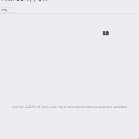
KÓW
1
Copyright 2021 Portal Anonse.com Korzystanie z portalu oznacza akceptację
regulaminu
.