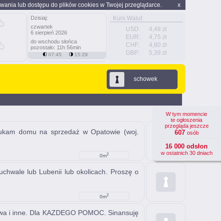
wania lub dostępu do plików cookies w Twojej przeglądarce.
x
Dzisiaj:
Kurs Walut
czwartek
USD:
4,48 zł
6 sierpień 2026
EUR:
4,75 zł
do wschodu słońca
CHF:
4,80 zł
pozostało: 11h 56min
GBP:
5,39 zł
07:45
15:29
schowek
W tym momencie
te ogłoszenia
przegląda jeszcze
zukam domu na sprzedaż w Opatowie (woj.
607
osób
16 000 odsłon
w ostatnich 30 dniach
2
0m
wale lub Lubenii lub okolicach. Proszę o
2
0m
rstwa i inne. Dla KAZDEGO POMOC. Sinansuję