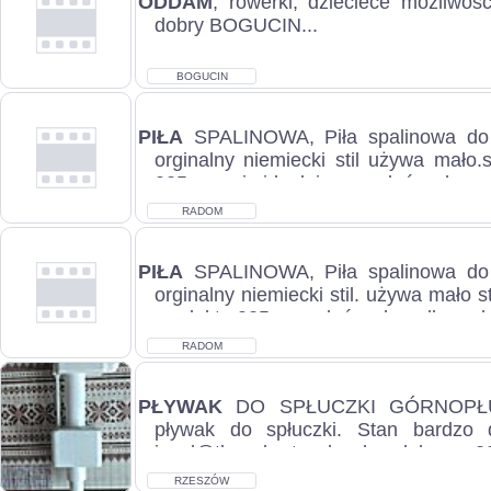
ODDAM
, rowerki, dzieciece możliwoś
dobry BOGUCIN...
BOGUCIN
PIŁA
SPALINOWA, Piła spalinowa do 
orginalny niemiecki stil używa mało
025 pracuje idealnie nowy łańcuch cen
RADOM
PIŁA
SPALINOWA, Piła spalinowa do 
orginalny niemiecki stil. używa mało 
produktu 025 nowy łańcuch zadbana ła
RADOM
PŁYWAK
DO SPŁUCZKI GÓRNOPŁU
pływak do spłuczki. Stan bardzo 
jasol@tlen.pl, stan bardzo dobry, c
78...
RZESZÓW