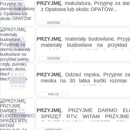
PRZYJMĘ
, makulatura, Przyjmę za da
z Opatowa lub okolic OPATÓW...
OPATÓW
PRZYJMĘ
, materiały budowlane, Przy
materiały budowlane na przykład 
pustaki, panele, deski, blacha, blacho
OPATÓW
PRZYJMĘ
, Odzież męska, Przyjme z
meska na 30 latka kurtki rozmiar
rozmiar na metce 34/35 plusy rozmiar 
KIELCE
PRZYJMĘ
, PRZYJME DARMO ELE
SPRZĘT RTV, WITAM PRZYJM
ELEKTROSMIECI SPRZĘT RTV 
MNIE TAKIE ZECZY JAK TELEFONY 
WARSZAWA