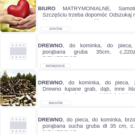
BIURO
MATRYMONIALNE, Samotn
Szczęściu trzeba dopomóc Odszukaj m
Matrymonialnym "Szansa na 
Indywidualn...
OPATÓW
DREWNO
, do kominka, do pieca,
porąbana gruba 35cm, c.220
BIENIĘDZICE...
BIENIĘDZICE
DREWNO
, do kominka, do pieca, z
Drewno łupane grab, dąb, inne liści
gotowe do palenia, c. od 300zł. MAŁK
MAŁKÓW
DREWNO
, do pieca, do kominka, brz
porąbana sucha gruba dł 35 cm, c.
BIENIĘDZICE...