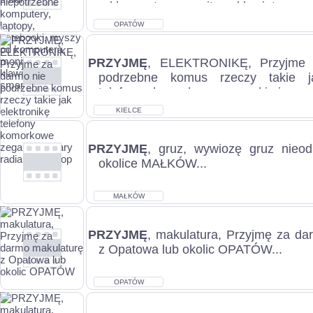
od komputera, monitory, klawiatury, sma
OPATÓW
PRZYJMĘ
, ELEKTRONIKĘ, Przyjme 
podrzebne komus rzeczy takie ja
telefony komorkowe zegarki i zeg
laptop...
KIELCE
PRZYJMĘ
, gruz, wywiozę gruz nieodp
okolice MAŁKÓW...
MAŁKÓW
PRZYJMĘ
, makulatura, Przyjmę za da
z Opatowa lub okolic OPATÓW...
OPATÓW