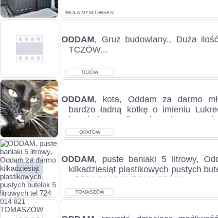
c.9.500zł. WOLA MYSŁOWSKA...
WOLA MYSŁOWSKA
ODDAM
, Gruz budowlany., Duża ilość
TCZÓW...
TCZÓW
ODDAM
, kota, Oddam za darmo mł
bardzo ładną kotkę o imieniu Lukrec
bezpłodna, zadbana i przyjazna. Szuka
OPATÓW
ODDAM
, puste baniaki 5 litrowy, 
kilkadziesiąt plastikowych pustych but
tel 724 014 821 TOMASZÓW...
TOMASZÓW