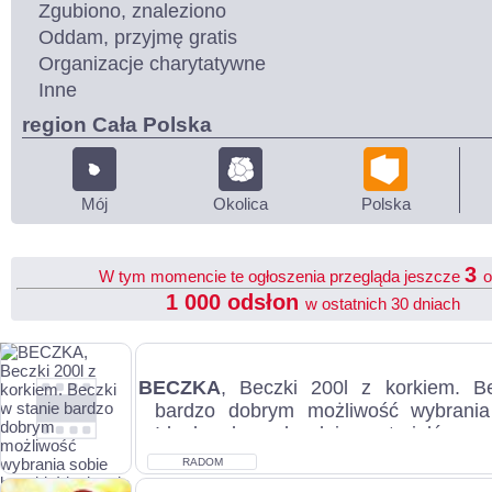
Zgubiono, znaleziono
Oddam, przyjmę gratis
Organizacje charytatywne
Inne
region Cała Polska
Mój
Okolica
Polska
3
W tym momencie te ogłoszenia przegląda jeszcze
o
1 000 odsłon
w ostatnich 30 dniach
BECZKA
, Beczki 200l z korkiem. B
bardzo dobrym możliwość wybrania
Idealna do wody, oleju, materiałów sypk
RADOM