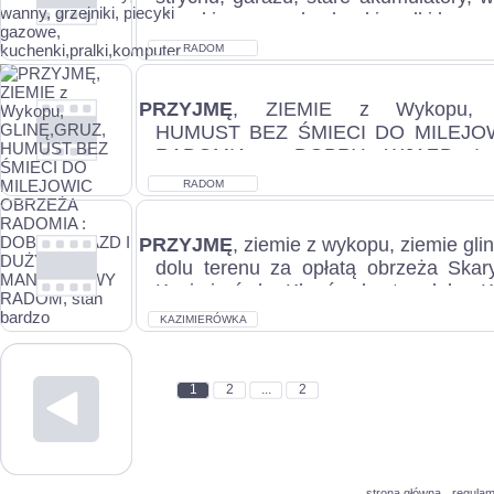
piecyki gazowe, kuchenki,pralki,komput
RADOM
PRZYJMĘ
, ZIEMIE z Wykopu, 
HUMUST BEZ ŚMIECI DO MILEJO
RADOMIA : DOBRY WJAZD I
MANEWROWY RADOM, stan bardzo..
RADOM
PRZYJMĘ
, ziemie z wykopu, ziemie gli
dolu terenu za opłatą obrzeża Ska
Kazimierówka-Kłonówek, stan dobry K
KAZIMIERÓWKA
1
2
...
2
strona główna
regulam