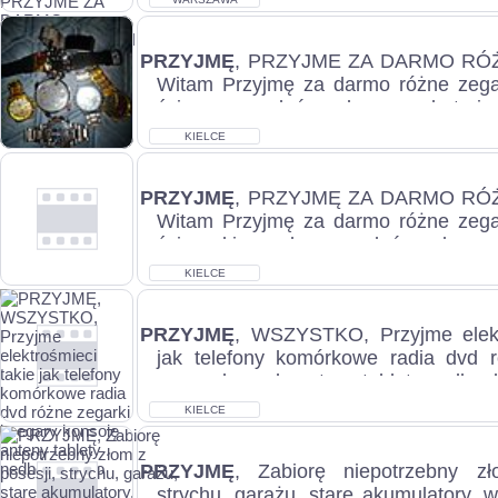
PRZYJMĘ
, PRZYJME ZA DARMO RÓ
Witam Przyjmę za darmo różne zega
ścianę na łańcuszku na baterie
sprawne...
KIELCE
PRZYJMĘ
, PRZYJMĘ ZA DARMO RÓ
Witam Przyjmę za darmo różne zega
ścianę kieszonkowe na łańcuszku ze
us...
KIELCE
PRZYJMĘ
, WSZYSTKO, Przyjme elekt
jak telefony komórkowe radia dvd r
zegary konsolę anteny tablety nedbooki
KIELCE
PRZYJMĘ
, Zabiorę niepotrzebny zł
strychu, garażu, stare akumulatory, wa