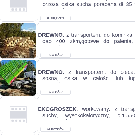
brzoza osika sucha porąbana dł 35 
c.250zł do uzg.. BIENIĘDZICE...
BIENIĘDZICE
DREWNO
, z transportem, do kominka,
dąb 400 zł/m,gotowe do palenia,
MAŁKÓW...
MAŁKÓW
DREWNO
, z transportem, do pieca
sosna, osika w całości lub łup
MAŁKÓW...
MAŁKÓW
EKOGROSZEK
, workowany, z transp
suchy, wysokokaloryczny, c.1.5
MLECZKÓW...
MLECZKÓW