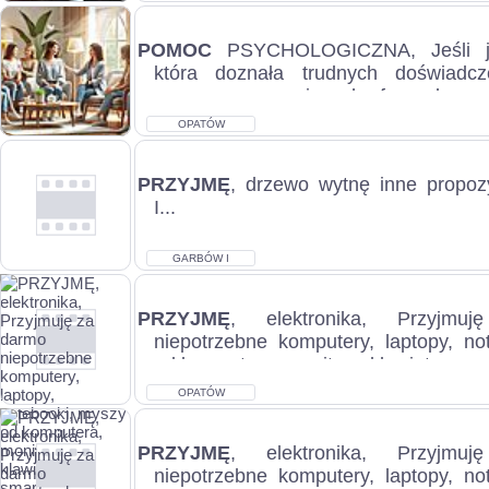
POMOC
PSYCHOLOGICZNA, Jeśli jes
która doznała trudnych doświadcz
przemocy, czy innych form krzywd
sama...
OPATÓW
PRZYJMĘ
, drzewo wytnę inne prop
I...
GARBÓW I
PRZYJMĘ
, elektronika, Przyjm
niepotrzebne komputery, laptopy, no
od komputera, monitory, klawiatury, sma
OPATÓW
PRZYJMĘ
, elektronika, Przyjm
niepotrzebne komputery, laptopy, no