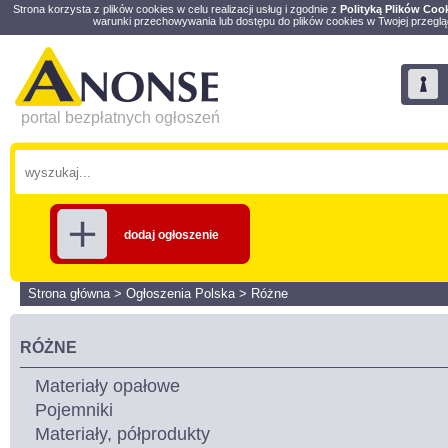
Strona korzysta z plików cookies w celu realizacji usług i zgodnie z
Polityką Plików Coo
warunki przechowywania lub dostępu do plików cookies w Twojej przeglą
portal bezpłatnych ogłoszeń
dodaj ogłoszenie
Strona główna
>
Ogłoszenia Polska
>
Różne
RÓŻNE
Materiały opałowe
Pojemniki
Materiały, półprodukty