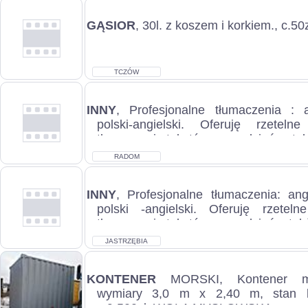
GĄSIOR
, 30l. z koszem i korkiem., c.5
TCZÓW
INNY
, Profesjonalne tłumaczenia : an
polski-angielski. Oferuję rzetel
tłumaczenia tekstów na co dzień, a tak
RADOM
INNY
, Profesjonalne tłumaczenia: angi
polski -angielski. Oferuję rzetel
tłumaczenia tekstów na co dzień,a takż
JASTRZĘBIA
KONTENER
MORSKI, Kontener mo
wymiary 3,0 m x 2,40 m, stan b