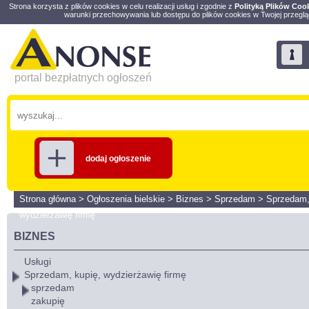
Strona korzysta z plików cookies w celu realizacji usług i zgodnie z
Polityką Plików Coo
warunki przechowywania lub dostępu do plików cookies w Twojej przeglą
portal bezpłatnych ogłoszeń
dodaj ogłoszenie
Strona główna
>
Ogłoszenia bielskie
>
Biznes
>
Sprzedam
>
Sprzedam,
wydzierżawię firmę
BIZNES
Usługi
Sprzedam, kupię, wydzierżawię firmę
sprzedam
zakupię