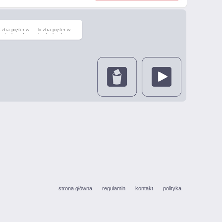
iczba pięter w
liczba pięter w
udynku od
budynku do
strona główna
regulamin
kontakt
polityka