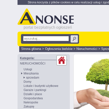
Strona korzysta z plików cookies w celu realizacji usług i zgo
portal bezpłatnych ogłoszeń
Strona główna
>
Ogłoszenia bielskie
>
Nieruchomości
>
Sprz
Kategoria:
NIERUCHOMOŚCI
Usługi
Mieszkania
sprzedam
Domy
Lokale i budynki użytkowe
Garaże i parkingi
Działki i place
Gospodarstwa
Nekropolie
Zakupię