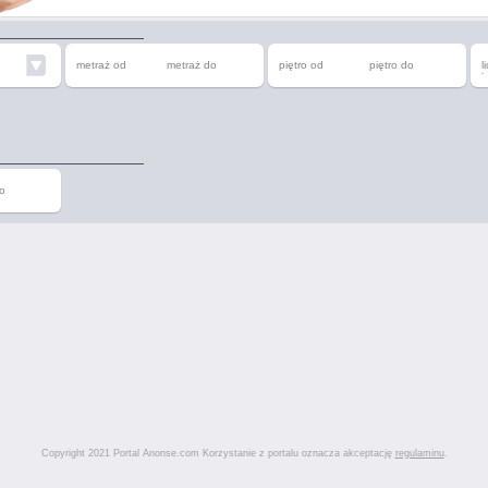
metraż od
metraż do
piętro od
piętro do
l
o
b
o
Copyright 2021 Portal Anonse.com Korzystanie z portalu oznacza akceptację
regulaminu
.