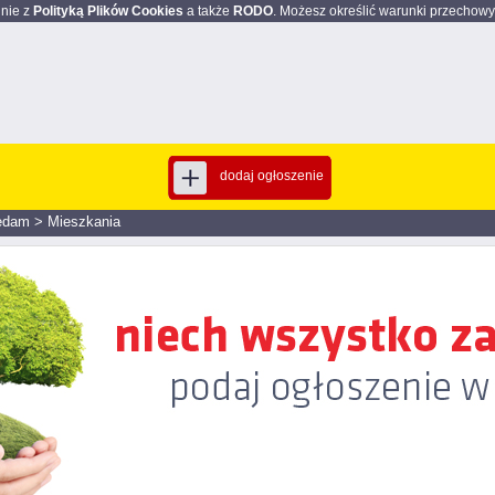
dnie z
Polityką Plików Cookies
a także
RODO
. Możesz określić warunki przechowy
dodaj ogłoszenie
edam
>
Mieszkania