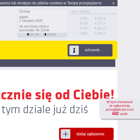
wania lub dostępu do plików cookies w Twojej przeglądarce.
x
Dzisiaj:
Kurs Walut
piątek
USD:
4,48 zł
7 sierpień 2026
EUR:
4,75 zł
do wschodu słońca
CHF:
4,80 zł
pozostało: 8h 22min
GBP:
5,39 zł
07:45
15:29
schowek
W tym momencie
te ogłoszenia
przegląda jeszcze
682
osób