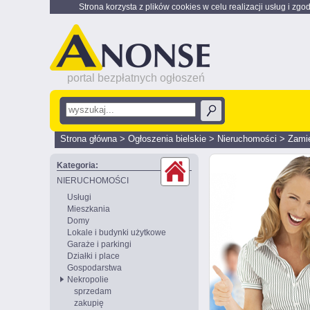
Strona korzysta z plików cookies w celu realizacji usług i zgo
portal bezpłatnych ogłoszeń
Strona główna
>
Ogłoszenia bielskie
>
Nieruchomości
>
Zami
Kategoria:
NIERUCHOMOŚCI
Usługi
Mieszkania
Domy
Lokale i budynki użytkowe
Garaże i parkingi
Działki i place
Gospodarstwa
Nekropolie
sprzedam
zakupię