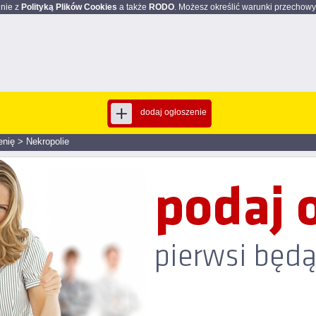
dnie z
Polityką Plików Cookies
a także
RODO
. Możesz określić warunki przechowy
dodaj ogłoszenie
enię
>
Nekropolie