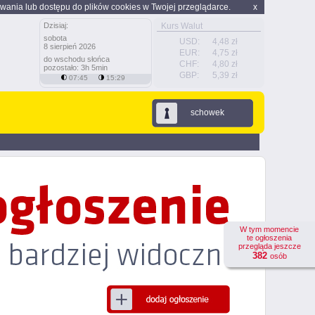
wania lub dostępu do plików cookies w Twojej przeglądarce.
x
Dzisiaj:
Kurs Walut
sobota
USD:
4,48 zł
8 sierpień 2026
EUR:
4,75 zł
do wschodu słońca
CHF:
4,80 zł
pozostało: 3h 5min
GBP:
5,39 zł
07:45
15:29
schowek
W tym momencie
te ogłoszenia
przegląda jeszcze
382
osób