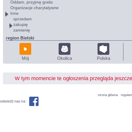
Oddam, przyjmę gratis
Organizacje charytatywne
Inne
sprzedam
zakupię
zamienię
region Bielski
Mój
Okolica
Polska
W tym momencie te ogłoszenia przegląda jeszcz
strona główna
regulam
odwiedź nas na: