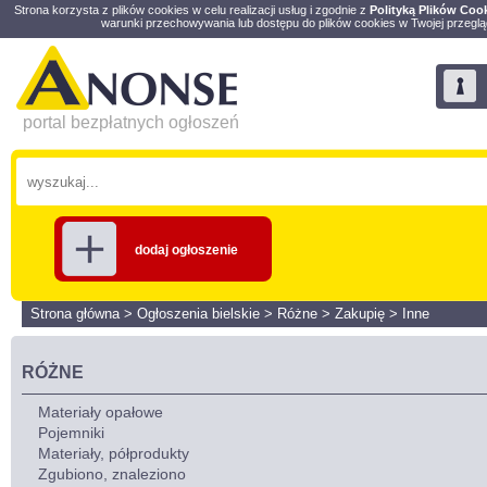
Strona korzysta z plików cookies w celu realizacji usług i zgodnie z
Polityką Plików Coo
warunki przechowywania lub dostępu do plików cookies w Twojej przeglą
portal bezpłatnych ogłoszeń
dodaj ogłoszenie
Strona główna
>
Ogłoszenia bielskie
>
Różne
>
Zakupię
>
Inne
RÓŻNE
Materiały opałowe
Pojemniki
Materiały, półprodukty
Zgubiono, znaleziono