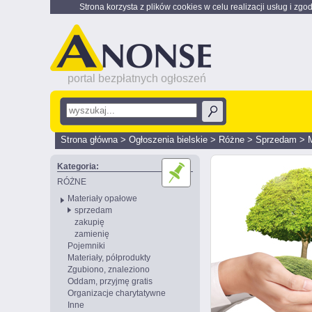
Strona korzysta z plików cookies w celu realizacji usług i zgo
portal bezpłatnych ogłoszeń
Strona główna
>
Ogłoszenia bielskie
>
Różne
>
Sprzedam
>
Kategoria:
RÓŻNE
Materiały opałowe
sprzedam
zakupię
zamienię
Pojemniki
Materiały, półprodukty
Zgubiono, znaleziono
Oddam, przyjmę gratis
Organizacje charytatywne
Inne