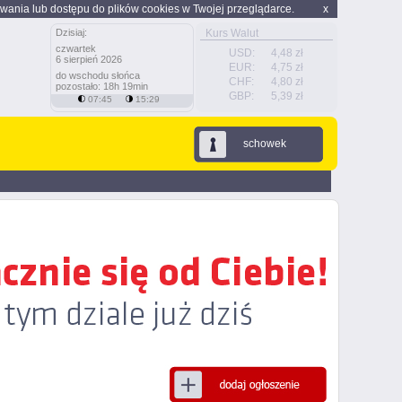
wania lub dostępu do plików cookies w Twojej przeglądarce.
x
Dzisiaj:
Kurs Walut
czwartek
USD:
4,48 zł
6 sierpień 2026
EUR:
4,75 zł
do wschodu słońca
CHF:
4,80 zł
pozostało: 18h 19min
GBP:
5,39 zł
07:45
15:29
schowek