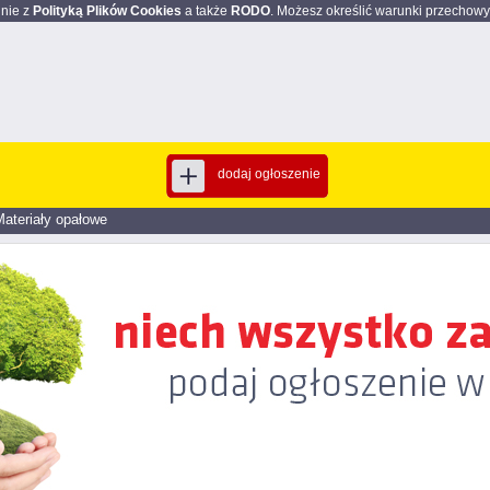
dnie z
Polityką Plików Cookies
a także
RODO
. Możesz określić warunki przechowy
dodaj ogłoszenie
Materiały opałowe