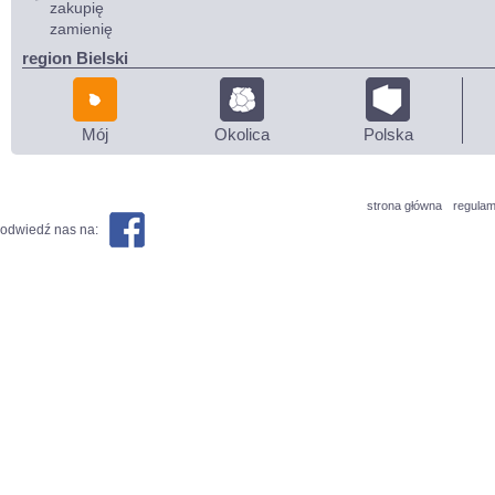
zakupię
zamienię
region Bielski
Mój
Okolica
Polska
strona główna
regulam
odwiedź nas na: