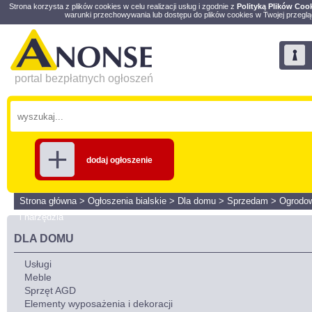
Strona korzysta z plików cookies w celu realizacji usług i zgodnie z
Polityką Plików Coo
warunki przechowywania lub dostępu do plików cookies w Twojej przeglą
portal bezpłatnych ogłoszeń
dodaj ogłoszenie
Strona główna
>
Ogłoszenia bialskie
>
Dla domu
>
Sprzedam
>
Ogrodo
i narzędzia
DLA DOMU
Usługi
Meble
Sprzęt AGD
Elementy wyposażenia i dekoracji