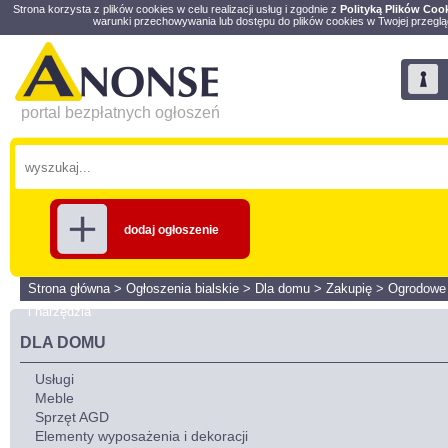
Strona korzysta z plików cookies w celu realizacji usług i zgodnie z
Polityką Plików Coo
warunki przechowywania lub dostępu do plików cookies w Twojej przeglą
portal bezpłatnych ogłoszeń
dodaj ogłoszenie
Strona główna
>
Ogłoszenia bialskie
>
Dla domu
>
Zakupię
>
Ogrodowe
i narzędzia
DLA DOMU
Usługi
Meble
Sprzęt AGD
Elementy wyposażenia i dekoracji