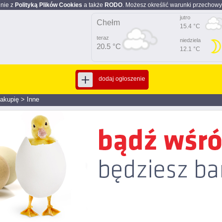
dnie z
Polityką Plików Cookies
a także
RODO
. Możesz określić warunki przechowy
jutro
Chełm
15.4 °C
teraz
niedziela
20.5 °C
12.1 °C
dodaj ogłoszenie
akupię
>
Inne