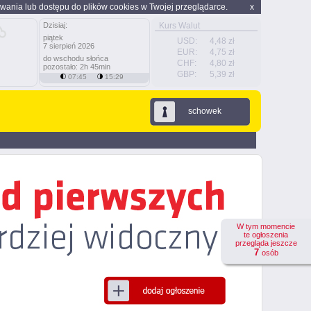
wania lub dostępu do plików cookies w Twojej przeglądarce.
x
Dzisiaj:
Kurs Walut
piątek
USD:
4,48 zł
7 sierpień 2026
EUR:
4,75 zł
do wschodu słońca
CHF:
4,80 zł
pozostało: 2h 45min
GBP:
5,39 zł
07:45
15:29
schowek
W tym momencie
te ogłoszenia
przegląda jeszcze
7
osób