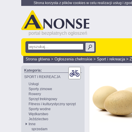
Strona korzysta z plików cookies w celu realizacji usług i zgo
portal bezpłatnych ogłoszeń
Strona główna
>
Ogłoszenia chełmskie
>
Sport i rekreacja
>
Z
Kategoria:
SPORT I REKREACJA
Usługi
Sporty zimowe
Rowery
Sprzęt trekingowy
Fitness i kulturystyczny sprzęt
Sporty wodne
Wędkarstwo
Jeździectwo
Inne
sprzedam