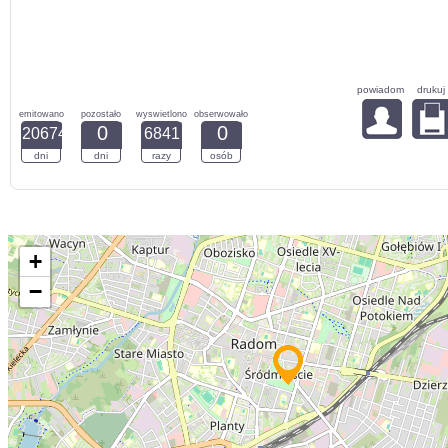
powiadom
drukuj
emitowano
pozostało
wyswietlono
obserwowało
0
0
20674
6841
dni
dni
razy
osób
+
−