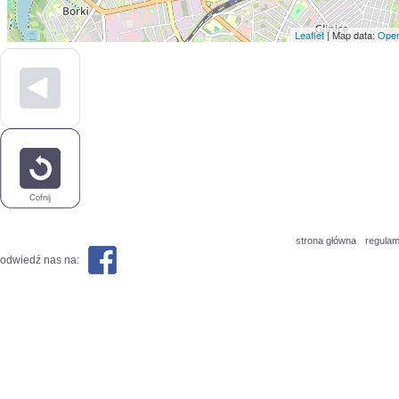
Leaflet
| Map data:
Open
Cofnij
strona główna
regulam
odwiedź nas na: