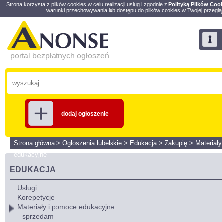
Strona korzysta z plików cookies w celu realizacji usług i zgodnie z
Polityką Plików Coo
warunki przechowywania lub dostępu do plików cookies w Twojej przeglą
portal bezpłatnych ogłoszeń
dodaj ogłoszenie
Strona główna
>
Ogłoszenia lubelskie
>
Edukacja
>
Zakupię
>
Materiał
edukacyjne
EDUKACJA
Usługi
Korepetycje
Materiały i pomoce edukacyjne
sprzedam