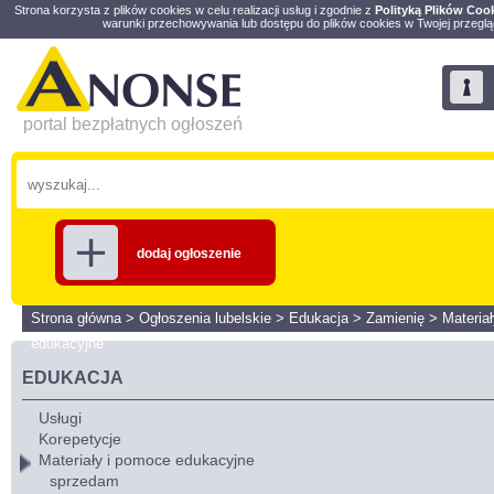
Strona korzysta z plików cookies w celu realizacji usług i zgodnie z
Polityką Plików Coo
warunki przechowywania lub dostępu do plików cookies w Twojej przeglą
portal bezpłatnych ogłoszeń
dodaj ogłoszenie
Strona główna
>
Ogłoszenia lubelskie
>
Edukacja
>
Zamienię
>
Materia
edukacyjne
EDUKACJA
Usługi
Korepetycje
Materiały i pomoce edukacyjne
sprzedam