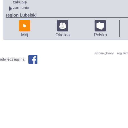
zakupię
zamienię
region Lubelski
Mój
Okolica
Polska
strona główna
regulam
odwiedź nas na: