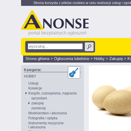
Strona korzysta z plików cookies w celu realizacji usług i zgo
portal bezpłatnych ogłoszeń
Strona główna
>
Ogłoszenia lubelskie
>
Hobby
>
Zakupię
>
K
Kategoria:
HOBBY
Usługi
Kolekcje
Książki, czasopisma, nagrania
sprzedam
zakupię
zamienię
Modelarstwo i akcesoria
Fotografia i optyka
Instrumenty muzyczne
i akcesoria