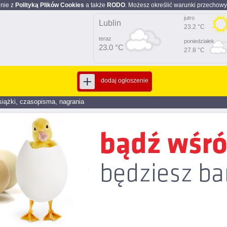
dnie z
Polityką Plików Cookies
a także
RODO
. Możesz określić warunki przechowy
jutro
Lublin
23.2 °C
teraz
poniedziałek
23.0 °C
27.8 °C
dodaj ogłoszenie
siążki, czasopisma, nagrania