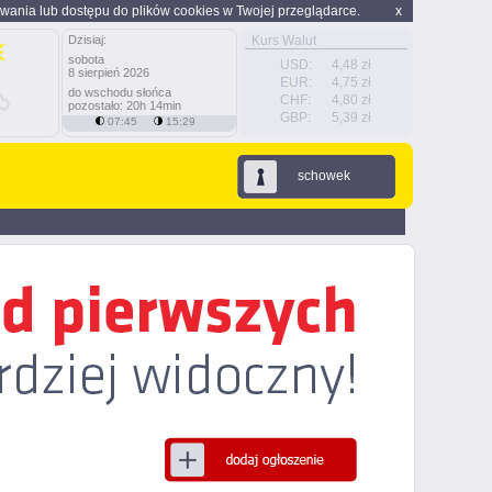
wania lub dostępu do plików cookies w Twojej przeglądarce.
x
Dzisiaj:
Kurs Walut
sobota
USD:
4,48 zł
8 sierpień 2026
EUR:
4,75 zł
do wschodu słońca
CHF:
4,80 zł
pozostało: 20h 14min
GBP:
5,39 zł
07:45
15:29
schowek