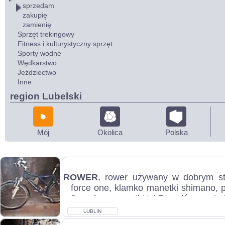
sprzedam
zakupię
zamienię
Sprzęt trekingowy
Fitness i kulturystyczny sprzęt
Sporty wodne
Wędkarstwo
Jeździectwo
Inne
region Lubelski
Mój
Okolica
Polska
ROWER
, rower używany w dobrym sta
force one, klamko manetki shimano, p
3 rzędy, przerzutki tył 7 rzędów, posiad
LUBLIN