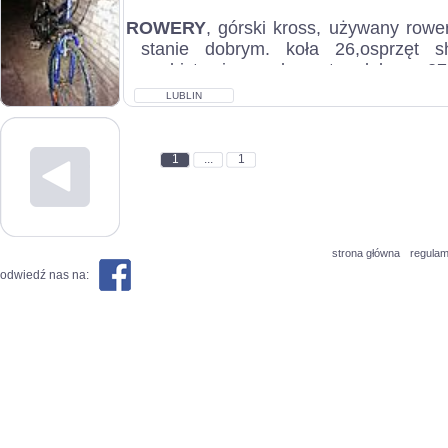
ROWERY
, górski kross, używany row
stanie dobrym. koła 26,osprzęt s
osobisty nie wysyłam, stan dobry, c.27
LUBLIN
1
...
1
strona główna
regulam
odwiedź nas na: